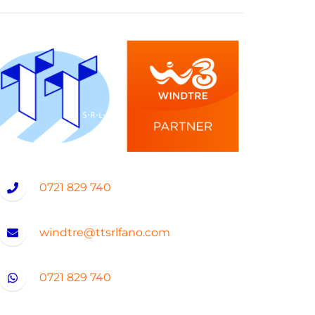
0721 829 740
windtre@ttsrlfano.com
0721 829 740